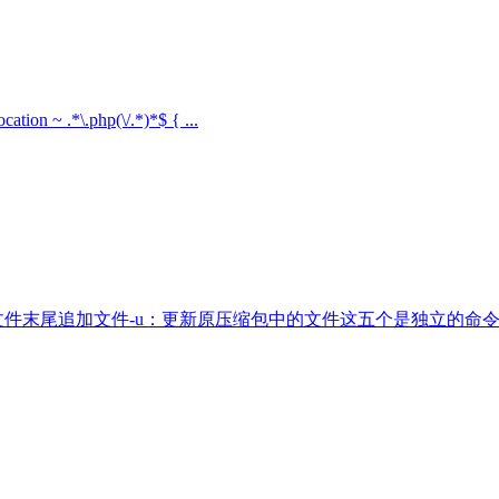
cation ~ .*\.php(\/.*)*$ { ...
向压缩归档文件末尾追加文件-u：更新原压缩包中的文件这五个是独